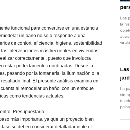
per
Los p
la hi
ente funcional para convertirse en una estancia
objet
remodelar un baño no solo responde a una
atrac
virale
rios de confort, eficiencia, higiene, sostenibilidad
e las intervenciones más frecuentes en viviendas,
ealizar correctamente , puesto que involucra
ben estar perfectamente coordinadas. Desde la
Las
es, pasando por la fontanería, la iluminación o la
jard
 resultado final. El presente análisis examina en
 cuenta al remodelar un baño, con un enfoque
La pi
siemp
nicas como tendencias actuales.
tejad
paisa
Control Presupuestario
el paso más importante, ya que un proyecto bien
ta fase se deben considerar detalladamente el