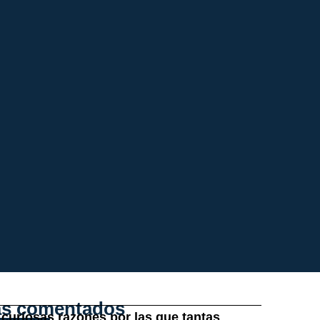
s comentados
 curiosas razones por las que tantas