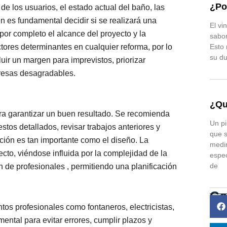
¿Po
e los usuarios, el estado actual del baño, las
én es fundamental decidir si se realizará una
El vi
 por completo el alcance del proyecto y la
sabor
Esto 
tores determinantes en cualquier reforma, por lo
su du
luir un margen para imprevistos, priorizar
resas desagradables.
¿Qu
ara garantizar un buen resultado. Se recomienda
Un pi
estos detallados, revisar trabajos anteriores y
que s
ución es tan importante como el diseño. La
medir
cto, viéndose influida por la complejidad de la
espec
de
ón de profesionales , permitiendo una planificación
Co
ntos profesionales como fontaneros, electricistas,
ental para evitar errores, cumplir plazos y