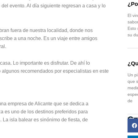
¿Po
del evento. Al día siguiente regresan a casa y lo
El vi
sabor
Esto 
ran fuera de nuestra localidad, donde nos
su du
scribe a una noche. Es un viaje entre amigos
al.
casa. Lo importante es disfrutar. De ahí lo
¿Qu
go algunos recomendados por especialistas en este
Un pi
.
que s
medir
espec
de
 una empresa de Alicante que se dedica a
za es uno de los destinos preferidos para
Co
 La isla balear es sinónimo de fiesta, de