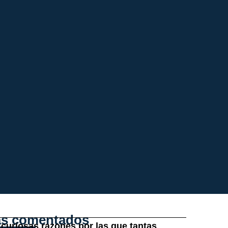
s comentados
 curiosas razones por las que tantas