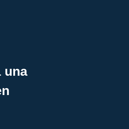
a una
en