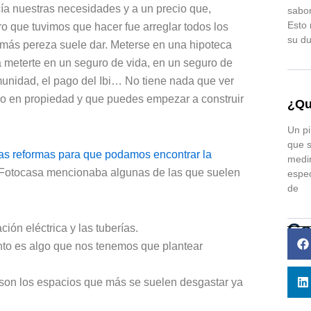
ía nuestras necesidades y a un precio que,
sabor
Esto 
o que tuvimos que hacer fue arreglar todos los
su du
 más pereza suele dar. Meterse en una hipoteca
a meterte en un seguro de vida, en un seguro de
munidad, el pago del Ibi… No tiene nada que ver
algo en propiedad y que puedes empezar a construir
¿Qu
Un pi
que s
s reformas para que podamos encontrar la
medir
b Fotocasa mencionaba algunas de las que suelen
espec
de
Co
ción eléctrica y las tuberías.
nto es algo que nos tenemos que plantear
e son los espacios que más se suelen desgastar ya