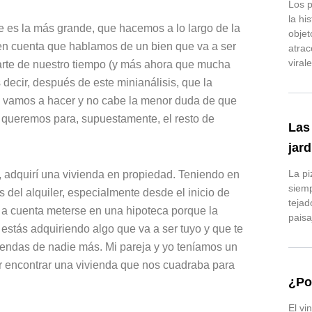
Los p
la hi
e es la más grande, que hacemos a lo largo de la
objet
en cuenta que hablamos de un bien que va a ser
atrac
virale
arte de nuestro tiempo (y más ahora que mucha
decir, después de este minianálisis, que la
e vamos a hacer y no cabe la menor duda de que
r queremos para, supuestamente, el resto de
Las
jard
La pi
 adquirí una vivienda en propiedad. Teniendo en
siemp
 del alquiler, especialmente desde el inicio de
tejad
s a cuenta meterse en una hipoteca porque la
paisa
s, estás adquiriendo algo que va a ser tuyo y que te
ependas de nadie más. Mi pareja y yo teníamos un
r encontrar una vivienda que nos cuadraba para
¿Po
El vi